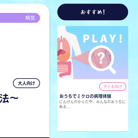
おすすめ!
病気
大人向け
子ども向け
法～
おうちでミクロの病理体験
にんげんのからだや、みんなのおうちに
ある...