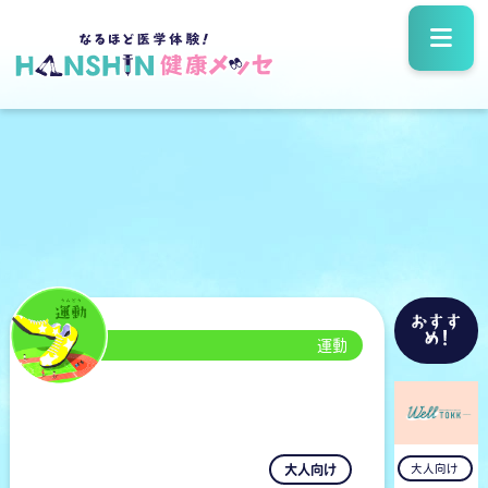
おすす
め!
運動
大人向け
大人向け