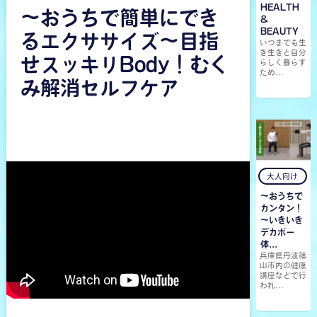
HEALTH
〜おうちで簡単にでき
&
BEAUTY
るエクササイズ〜目指
いつまでも生
き生きと自分
せスッキリBody！むく
らしく暮らす
ため...
み解消セルフケア
大人向け
～おうちで
カンタン！
～いきいき
デカボー
体...
兵庫県丹波篠
山市内の健康
講座などで行
われ...