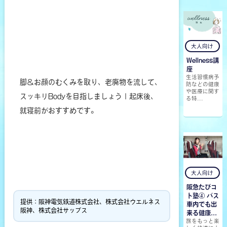
大人向け
Wellness講
座
生活習慣病予
脚＆お顔のむくみを取り、老廃物を流して、
防などの健康
や医療に関す
スッキリBodyを目指しましょうⅠ起床後、
る特...
就寝前がおすすめです。
大人向け
阪急たびコ
ト塾④ バス
提供：阪神電気鉄道株式会社、株式会社ウエルネス
車内でも出
阪神、株式会社サップス
来る健康...
旅をもっと楽