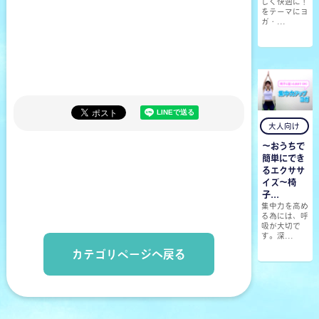
しく快適に！
をテーマにヨ
ガ・...
大人向け
〜おうちで
簡単にでき
るエクササ
イズ〜椅
子...
集中力を高め
る為には、呼
吸が大切で
す。深...
カテゴリページへ戻る